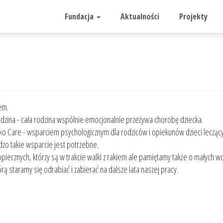
Fundacja
Aktualności
Projekty
em.
rodzina - cała rodzina wspólnie emocjonalnie przeżywa chorobę dziecka.
ko Care - wsparciem psychologicznym dla rodziców i opiekunów dzieci leczącyc
rdzo takie wsparcie jest potrzebne.
iecznych, którzy są w trakcie walki z rakiem ale pamiętamy także o małych woj
ą staramy się odrabiać i zabierać na dalsze lata naszej pracy.