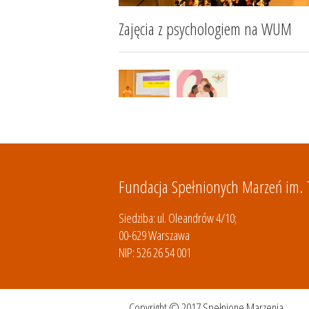
Zajęcia z psychologiem na WUM
Fundacja Spełnionych Marzeń im.
Siedziba: ul. Oleandrów 4/10;
00-629 Warszawa
NIP: 526 26 54 001
Copyright © 2017 Spełnione Marzenia.