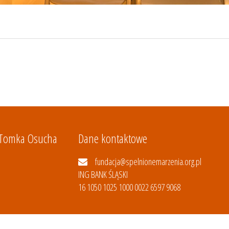
 Tomka Osucha
Dane kontaktowe
fundacja@spelnionemarzenia.org.pl
ING BANK ŚLĄSKI
16 1050 1025 1000 0022 6597 9068