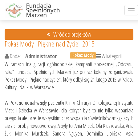
Tog
nav
Wróć do projektów
Pokaz Mody "Piękne nad Życie" 2015
Pokaz Mody
Dodał:
Administrator
W kategorii:
W ramach inauguracji ogólnopolskiej kampanii społecznej „Odczaruj
raka” Fundacja Spełnionych Marzeń już po raz kolejny zorganizowała
Pokaz Mody "Piękne nad życie", który odbył się 21 lutego 2015 w Pałacu
Kultury i Nauki w Warszawie.
W Pokazie udział wzięły pacjentki Kliniki Chirurgii Onkologicznej Instytutu
Matki i Dziecka w Warszawie, dla których była to nie tylko wspaniała
przygoda ale przede wszystkim chęć wsparcia rówieśników zmagających
się z chorobą nowotworową. A były to: Ania Micek, Ola Kluszewska, Ania
Żuk, Monika Murdzek, Sandra Nguyen, Dominika Lipińska, Asia