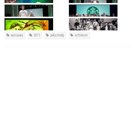
warszawa
2015
pokazmody
archiwum