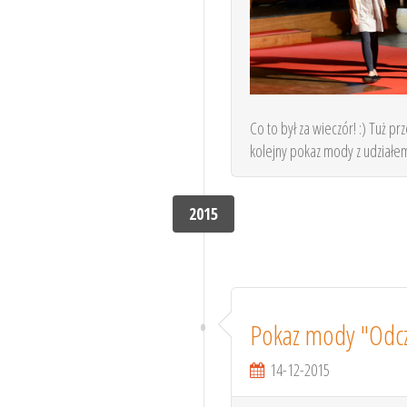
Co to był za wieczór! :) Tuż 
kolejny pokaz mody z udziałe
2015
Pokaz mody "Odcz
14-12-2015