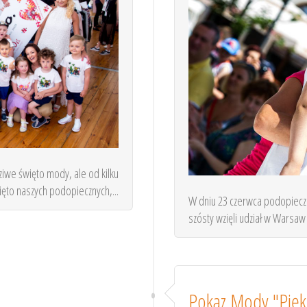
iwe święto mody, ale od kilku
więto naszych podopiecznych,...
W dniu 23 czerwca podopieczn
szósty wzięli udział w Warsaw 
Pokaz Mody "Pięk