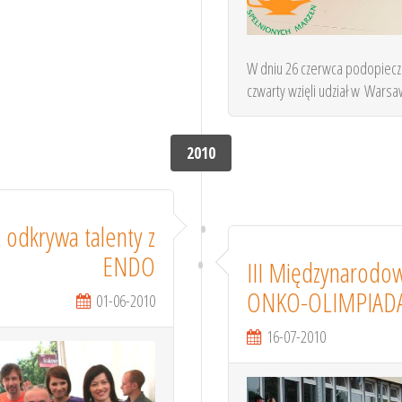
W dniu 26 czerwca podopieczn
czwarty wzięli udział w Warsaw
2010
 odkrywa talenty z
ENDO
III Międzynarodo
ONKO-OLIMPIADA
01-06-2010
16-07-2010