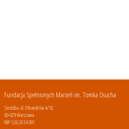
Fundacja Spełnionych Marzeń im. Tomka Osucha
Siedziba: ul. Oleandrów 4/10;
00-629 Warszawa
NIP: 526 26 54 001